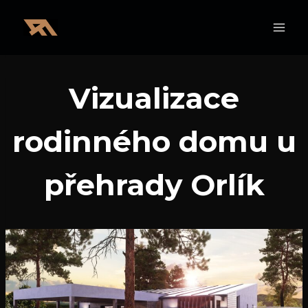
Přeskočit
na
obsah
Vizualizace
rodinného domu u
přehrady Orlík