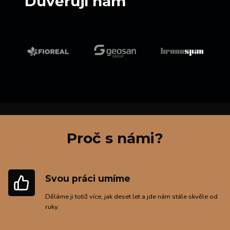
Důvěřují nám
Proč s námi?
Svou práci umíme
Děláme ji totiž více, jak deset let a jde nám stále skvěle od
ruky.