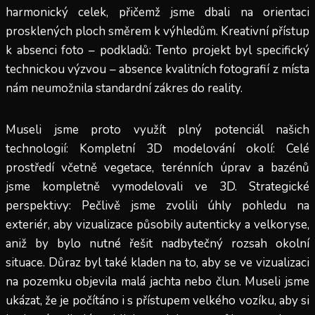
harmonický celek, přičemž jsme dbali na orientaci
prosklených ploch směrem k výhledům. Kreativní přístup
k absenci foto – podkladů: Tento projekt byl specifický
technickou výzvou – absence kvalitních fotografií z místa
nám neumožnila standardní zákres do reality.
Museli jsme proto využít plný potenciál našich
technologií: Kompletní 3D modelování okolí: Celé
prostředí včetně vegetace, terénních úprav a bazénů
jsme kompletně vymodelovali ve 3D. Strategické
perspektivy: Pečlivě jsme zvolili úhly pohledu na
exteriér, aby vizualizace působily autenticky a velkoryse,
aniž by bylo nutné řešit nadbytečný rozsah okolní
situace. Důraz byl také kladen na to, aby se ve vizualizaci
na pozemku objevila malá jachta nebo člun. Museli jsme
ukázat, že je počítáno i s přístupem velkého vozíku, aby si